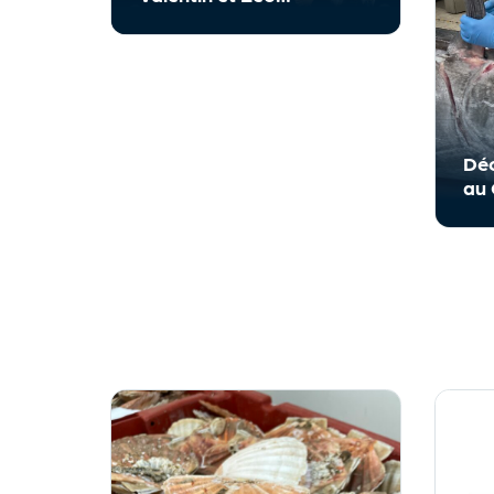
décrochent le titre de
Meilleur Apprenti de
France !
Déc
au