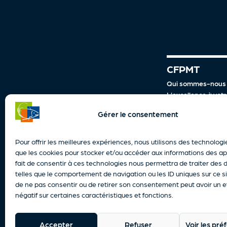
CFPMT
Qui sommes-nous
L’excellence à votr
8/10 rue de Verdun,
Notre politique qua
Gérer le consentement
Notre politique RS
62200 Boulogne-sur-Mer
Nos engagements
contact@cfpmt.fr
Notre plaquette c
Pour offrir les meilleures expériences, nous utilisons des technologi
03 21 99 20 50
Nos locaux
que les cookies pour stocker et/ou accéder aux informations des ap
Accessibilité
fait de consentir à ces technologies nous permettra de traiter des
Actualités
telles que le comportement de navigation ou les ID uniques sur ce sit
de ne pas consentir ou de retirer son consentement peut avoir un e
négatif sur certaines caractéristiques et fonctions.
Accepter
Refuser
Voir les pr