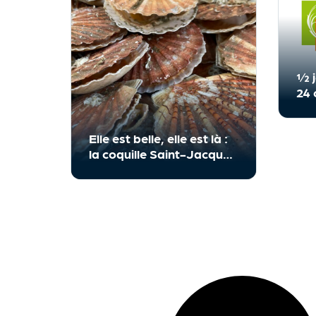
½ j
24 
CF
Elle est belle, elle est là :
la coquille Saint-Jacques
fait son grand retour au
CFPMT !