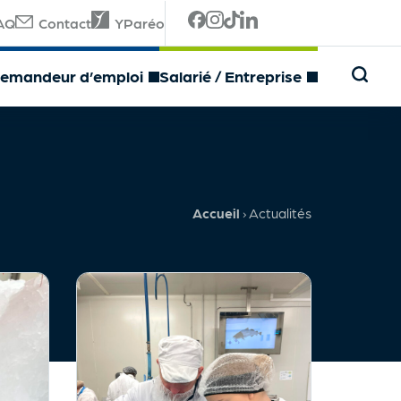
AQ
Contact
YParéo
emandeur d’emploi
Salarié / Entreprise
Accueil
›
Actualités
Français FLE
Anglais