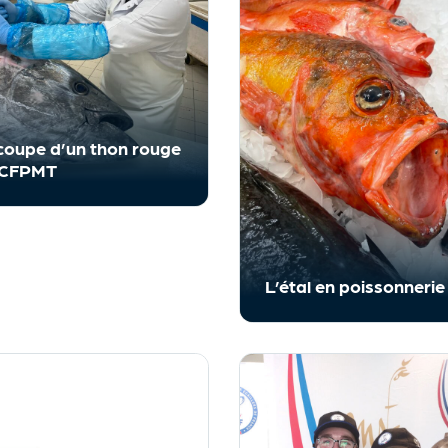
oupe d’un thon rouge
 CFPMT
L’étal en poissonnerie 