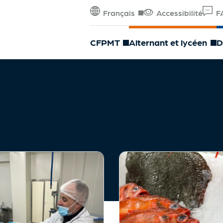
Français
Accessibilité
F
CFPMT
Alternant et lycéen
D
Décorticage
Désarêtage
Filetage
Parage