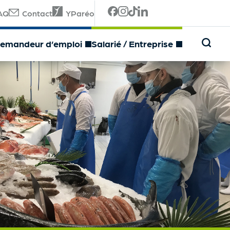
AQ
Contact
YParéo
emandeur d’emploi
Salarié / Entreprise
Français FLE
Anglais