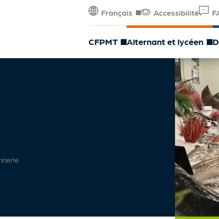
Français
Accessibilité
F
CFPMT
Alternant et lycéen
D
Décorticage
Désarêtage
Filetage
Parage
nnerie