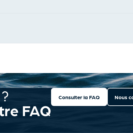
 ?
Consulter la FAQ
Nous c
tre FAQ