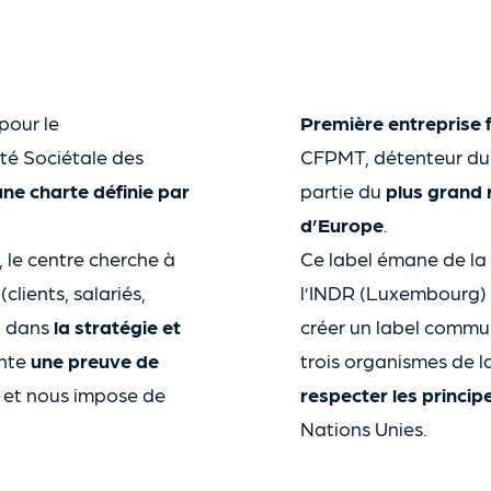
 pour le
Première entreprise 
té Sociétale des
CFPMT, détenteur du l
une charte définie par
partie du
plus grand 
d’Europe
.
, le centre cherche à
Ce label émane de la
clients, salariés,
l’INDR (Luxembourg) e
it dans
la stratégie et
créer un label commu
ente
une preuve de
trois organismes de la
, et nous impose de
respecter les princ
Nations Unies.