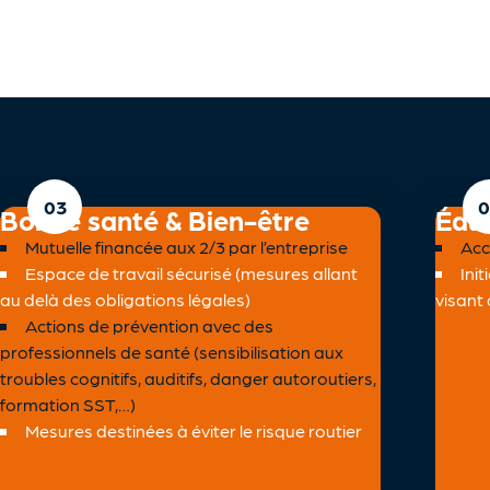
Bonne santé & Bien-être
Éduc
Mutuelle financée aux 2/3 par l’entreprise
Acc
Espace de travail sécurisé (mesures allant
Ini
au delà des obligations légales)
visant 
Actions de prévention avec des
professionnels de santé (sensibilisation aux
troubles cognitifs, auditifs, danger autoroutiers,
formation SST,…)
Mesures destinées à éviter le risque routier