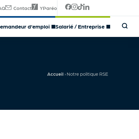
AQ
Contact
YParéo
emandeur d’emploi
Salarié / Entreprise
Accueil
›
Notre politique RSE
Français FLE
Anglais