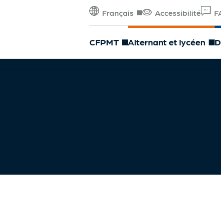
Français
Accessibilité
F
CFPMT
Alternant et lycéen
D
Décorticage
Désarêtage
Filetage
Parage