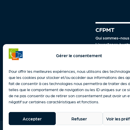
CFPMT
Qui sommes-nous
L’excellence à votr
8/10 rue de Verdun,
Notre politique qua
Gérer le consentement
Notre politique RS
62200 Boulogne-sur-Mer
Nos engagements
contact@cfpmt.fr
Notre plaquette c
Pour offrir les meilleures expériences, nous utilisons des technologi
03 21 99 20 50
Nos locaux
que les cookies pour stocker et/ou accéder aux informations des ap
Accessibilité
fait de consentir à ces technologies nous permettra de traiter des
Actualités
telles que le comportement de navigation ou les ID uniques sur ce sit
de ne pas consentir ou de retirer son consentement peut avoir un e
négatif sur certaines caractéristiques et fonctions.
Accepter
Refuser
Voir les pr