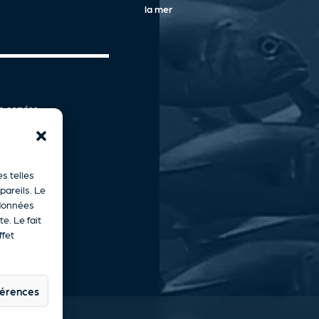
la mer
e service
lité
E
ommerciale
es telles
pareils. Le
 données
e. Le fait
ffet
éférences