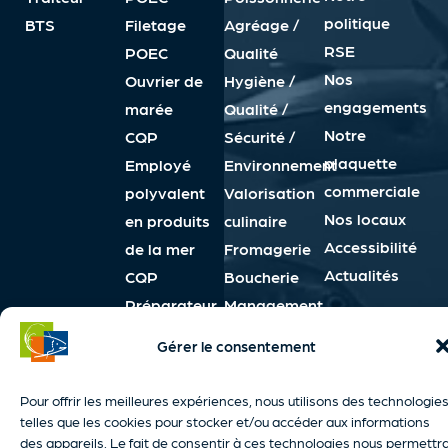
politique
BTS
Filetage
Agréage /
RSE
POEC
Qualité
Nos
Ouvrier de
Hygiène /
engagements
marée
Qualité /
Notre
CQP
Sécurité /
plaquette
Employé
Environnement
commerciale
polyvalent
Valorisation
Nos locaux
en produits
culinaire
Accessibilité
de la mer
Fromagerie
Actualités
CQP
Boucherie
Préparateur
Management
/ Vendeur en
Langues
Gérer le consentement
produits de
Français
la mer
FLE
Pour offrir les meilleures expériences, nous utilisons des technologie
Anglais
telles que les cookies pour stocker et/ou accéder aux informations
des appareils. Le fait de consentir à ces technologies nous permettr