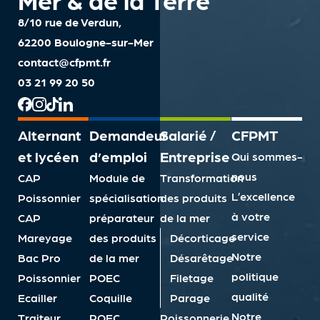
8/10 rue de Verdun,
62200 Boulogne-sur-Mer
contact@cfpmt.fr
03 21 99 20 50
Alternant
Demandeur
Salarié /
CFPMT
et lycéen
d’emploi
Entreprise
Qui sommes-
nous
CAP
Module de
Transformation
L’excellence
Poissonnier
spécialisation
des produits
à votre
CAP
préparateur
de la mer
service
Mareyage
des produits
Décorticage
Notre
Bac Pro
de la mer
Désarêtage
politique
Poissonnier
POEC
Filetage
qualité
Ecailler
Coquille
Parage
Notre
Traiteur
POEC
Poissonnerie