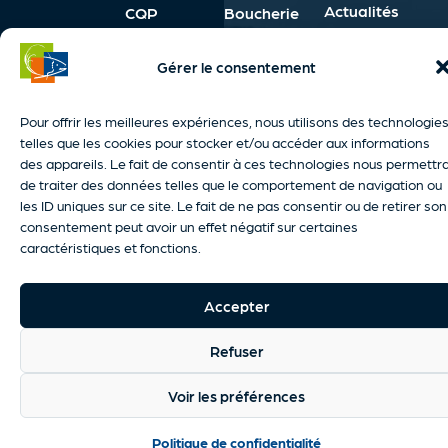
Actualités
CQP
Boucherie
Préparateur
Management
Gérer le consentement
/ Vendeur en
Langues
produits de
Français
Pour offrir les meilleures expériences, nous utilisons des technologie
la mer
FLE
telles que les cookies pour stocker et/ou accéder aux informations
Anglais
des appareils. Le fait de consentir à ces technologies nous permettr
de traiter des données telles que le comportement de navigation ou
les ID uniques sur ce site. Le fait de ne pas consentir ou de retirer son
consentement peut avoir un effet négatif sur certaines
caractéristiques et fonctions.
Plan du site
Mentions légales
Politique de confidentialité
C.G.V
Accessibilité
Gestion des cookies
Accepter
Une création asticoweb.com ©2025
Refuser
Voir les préférences
Politique de confidentialité