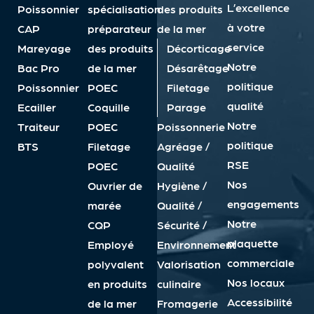
L’excellence
Poissonnier
spécialisation
des produits
à votre
CAP
préparateur
de la mer
service
Mareyage
des produits
Décorticage
Notre
Bac Pro
de la mer
Désarêtage
politique
Poissonnier
POEC
Filetage
qualité
Ecailler
Coquille
Parage
Notre
Traiteur
POEC
Poissonnerie
politique
BTS
Filetage
Agréage /
RSE
POEC
Qualité
Nos
Ouvrier de
Hygiène /
engagements
marée
Qualité /
Notre
CQP
Sécurité /
plaquette
Employé
Environnement
commerciale
polyvalent
Valorisation
Nos locaux
en produits
culinaire
Accessibilité
de la mer
Fromagerie